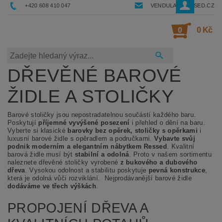
+420 608 410 047
VENDULA@RESSED.CZ
0
0 Kč
DŘEVĚNÉ BAROVÉ
ŽIDLE A STOLIČKY
Barové stoličky jsou nepostradatelnou součástí každého baru.
Poskytují
příjemné vyvýšené posezení
i přehled o dění na baru.
Vyberte si klasické
barovky bez opěrek, stoličky s opěrkami
i
luxusní barové židle s opěradlem a područkami.
Vybavte svůj
podnik moderním a elegantním nábytkem Ressed
. Kvalitní
barová židle musí být
stabilní a odolná
. Proto v našem sortimentu
naleznete dřevěné stoličky vyrobené
z bukového a dubového
dřeva
. Vysokou odolnost a stabilitu poskytuje
pevná konstrukce
,
která je odolná vůči rozviklání. Nejprodávanější barové židle
dodáváme ve třech výškách
.
PROPOJENÍ DŘEVA A