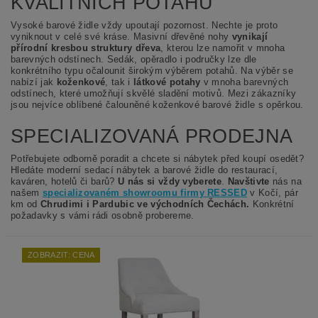
KVALITNÍCH POTAHŮ
Vysoké barové židle vždy upoutají pozornost. Nechte je proto
vyniknout v celé své kráse. Masivní dřevěné nohy
vynikají
přírodní kresbou struktury dřeva
, kterou lze namořit v mnoha
barevných odstínech. Sedák, opěradlo i područky lze dle
konkrétního typu očalounit širokým výběrem potahů. Na výběr se
nabízí jak
koženkové
, tak i
látkové potahy
v mnoha barevných
odstínech, které umožňují skvělé sladění motivů. Mezi zákazníky
jsou nejvíce oblíbené čalouněné koženkové barové židle s opěrkou.
SPECIALIZOVANÁ PRODEJNA
Potřebujete odborně poradit a chcete si nábytek před koupí osedět?
Hledáte moderní sedací nábytek a barové židle do restaurací,
kaváren, hotelů či barů?
U nás si vždy vyberete
.
Navštivte
nás na
našem
specializovaném showroomu firmy RESSED
v Kočí, pár
km od
Chrudimi i Pardubic ve východních Čechách.
Konkrétní
požadavky s vámi rádi osobně probereme.
ZOBRAZIT: CENA