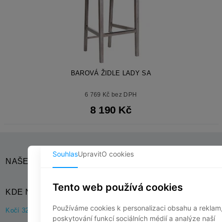
BAROVÁ ŽIDLE LADY SA
6 769 Kč bez DPH
8 190 Kč
NAŠE SOCIÁLNÍ SÍTĚ
KDE NÁS NAJDETE?
Kočí 32, 538 61 Kočí