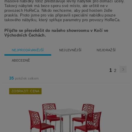
masové nabídky totiž představuje levný nábytek pro domácí účely.
Takový nábytek má beze sporu své místo, ale určitě ne v
provozech HoReCa. Nikdo nechceme, aby pod hostem židle
praskla. Proto jsme pro vás připravili speciální nabídku pouze
takového nábytku, který splňuje parametry pro provozy HoReCa.
Přijďte se přesvědčit do našeho showroomu v Kočí ve
Východních Čechách.
NEJPRODÁVANĚJŠÍ
NEJLEVNĚJŠÍ
NEJDRAŽŠÍ
ABECEDNĚ
1
2
35
položek celkem
ZOBRAZIT: CENA