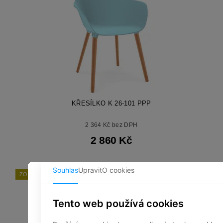
KŘESÍLKO K 26-101 PPP
2 364 Kč bez DPH
2 860 Kč
ZOBRAZIT: CENA