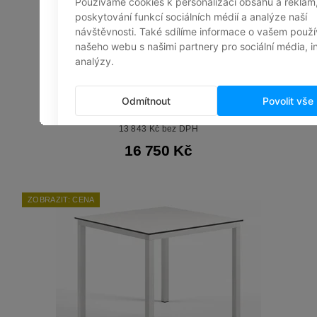
STŮL 26-140 COM 150X80
13 843 Kč bez DPH
16 750 Kč
ZOBRAZIT: CENA