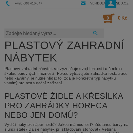
+420 608 410 047
VENDULA@RESSED.CZ
0
0 Kč
PLASTOVÝ ZAHRADNÍ
NÁBYTEK
Plastový zahradní nábytek se vyznačuje svojí lehkostí a širokou
škálou barevných možností. Pokud vybavujete zahrádku restaurace
nebo kavárny, je nutné hlídat to, zda je konkrétní typ nábytku
vhodný pro restaurační zařízení.
PLASTOVÉ ŽIDLE A KŘESÍLKA
PRO ZAHRÁDKY HORECA
NEBO JEN DOMŮ?
Vydrží nábytek nápor hostů? Jakou má nosnost? Zůstanou barvy na
slunci stálé? Dá se nábytek při skladování stohovat? Většina