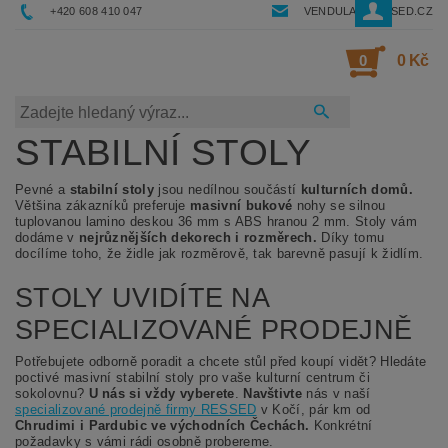
+420 608 410 047
VENDULA@RESSED.CZ
0
0 Kč
STABILNÍ STOLY
Pevné a
stabilní stoly
jsou nedílnou součástí
kulturních domů.
Většina zákazníků preferuje
masivní bukové
nohy se silnou
tuplovanou lamino deskou 36 mm s ABS hranou 2 mm. Stoly vám
dodáme v
nejrůznějších dekorech i rozměrech
.
Díky tomu
docílíme toho, že židle jak rozměrově, tak barevně pasují k židlím.
STOLY UVIDÍTE NA
SPECIALIZOVANÉ PRODEJNĚ
Potřebujete odborně poradit a chcete stůl před koupí vidět? Hledáte
poctivé masivní stabilní stoly pro vaše kulturní centrum či
sokolovnu?
U nás si vždy vyberete
.
Navštivte
nás v naší
specializované prodejně firmy RESSED
v Kočí, pár km od
Chrudimi i Pardubic ve východních Čechách.
Konkrétní
požadavky s vámi rádi osobně probereme.