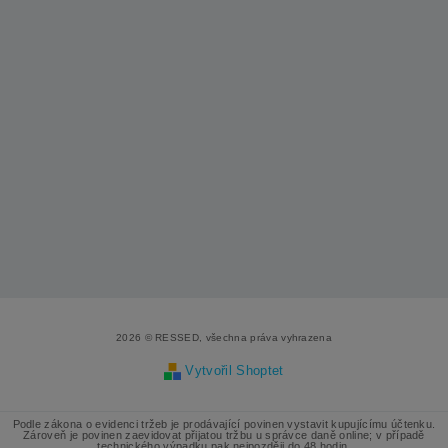
2026 © RESSED, všechna práva vyhrazena
Vytvořil Shoptet
Podle zákona o evidenci tržeb je prodávající povinen vystavit kupujícímu účtenku.
Zároveň je povinen zaevidovat přijatou tržbu u správce daně online; v případě
technického výpadku pak nejpozději do 48 hodin.