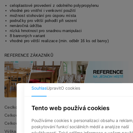
celoplastové provedení z odolného polypropylenu
vhodné pro vnitřní i venkovní použití
možnost stohování pro úsporu místa
područky pro větší pohodlí při sezení
nenáročná údržba
nízká hmotnost pro snadnou manipulaci
8 barevných variant
vhodné pro větší realizace (min. odběr 16 ks od barvy)
REFERENCE ZÁKAZNÍKŮ
Ceclková šířka
60 cm
Celková výška
82,7 cm
Celková hloubka
56,6 cm
Výška sedu
45 cm