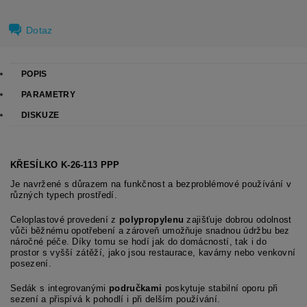
Dotaz
POPIS
PARAMETRY
DISKUZE
KŘESÍLKO K-26-113 PPP
Je navržené s důrazem na funkčnost a bezproblémové používání v
různých typech prostředí.
Celoplastové provedení z
polypropylenu
zajišťuje dobrou odolnost
vůči běžnému opotřebení a zároveň umožňuje snadnou údržbu bez
náročné péče. Díky tomu se hodí jak do domácností, tak i do
prostor s vyšší zátěží, jako jsou restaurace, kavárny nebo venkovní
posezení.
Sedák s integrovanými
područkami
poskytuje stabilní oporu při
sezení a přispívá k pohodlí i při delším používání.