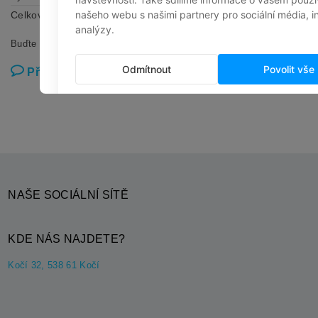
Celková váha
4,28 kg
Buďte první, kdo napíše příspěvek k této položce.
Přidat komentář
NAŠE SOCIÁLNÍ SÍTĚ
KDE NÁS NAJDETE?
Kočí 32, 538 61 Kočí