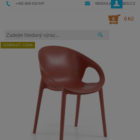
+420 608 410 047
VENDULA@RESSED.CZ
0
0 Kč
ZOBRAZIT: CENA