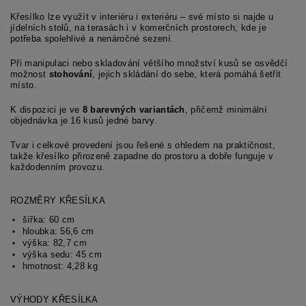
Křesílko lze využít v interiéru i exteriéru – své místo si najde u
jídelních stolů, na terasách i v komerčních prostorech, kde je
potřeba spolehlivé a nenáročné sezení.
Při manipulaci nebo skladování většího množství kusů se osvědčí
možnost
stohování
, jejich skládání do sebe, která pomáhá šetřit
místo.
K dispozici je ve
8 barevných variantách
, přičemž minimální
objednávka je 16 kusů jedné barvy.
Tvar i celkové provedení jsou řešené s ohledem na praktičnost,
takže křesílko přirozeně zapadne do prostoru a dobře funguje v
každodenním provozu.
ROZMĚRY KŘESÍLKA
šířka: 60 cm
hloubka: 56,6 cm
výška: 82,7 cm
výška sedu: 45 cm
hmotnost: 4,28 kg
VÝHODY KŘESÍLKA