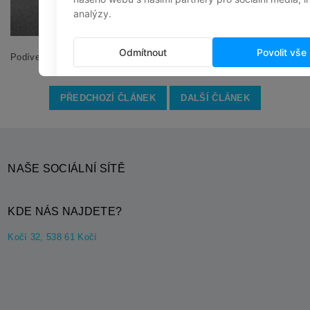
Podívejte se na
video
s naším subjektivním hodnocením.
PŘEDCHOZÍ ČLÁNEK
DALŠÍ ČLÁNEK
NAŠE SOCIÁLNÍ SÍTĚ
KDE NÁS NAJDETE?
Kočí 32, 538 61 Kočí