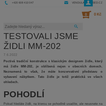
+420 608 410 047
VENDULA@RESSED.CZ
0
0 Kč
TESTOVALI JSME
ŽIDLI MM-202
7.6.2022
Poctivá tradiční konstrukce s klasickým designem židle, který
má židle MM-202, je oblíbená nejen v obecních domech.
Neznamená to však, že máte konzervativní představu o
vybavení nábytkem. Tato židle je totiž praktická ve všech
ohledech.
POHODLÍ
Pokud hledáte židli, na kterou se pohodlně usadíte, ale neusnete na