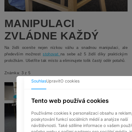
MANIPULACI
ZVLÁDNE KAŽDÝ
Na židli oceníte nejen nízkou váhu a snadnou manipulaci, ale
především možnost
stohovat
na sebe až 5 židlí díky praktickým
proložkám. Ušetříte tak místo a eliminujete tolik častý oděr potahů.
Známka: 3 z 5