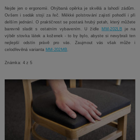
Nejde jen o ergonomii. Ohýbaná opěrka je skvělá a lahodí zádům.
Ovšem i sedák stojí za řeč. Měkké polstrování zajistí pohodlí i při
delším jednání. O praktičnost se postará hrubý potah, který můžete
barevně sladit s ostatním vybavením. U židle
MM-202LB
je na
výběr stovka látek a koženek - to by bylo, abyste si nevybrali ten
nejlepší odstín právě pro vás. Zaujmout vás však může i
celodřevěná varianta
MM-202MB
.
Známka: 4 z 5