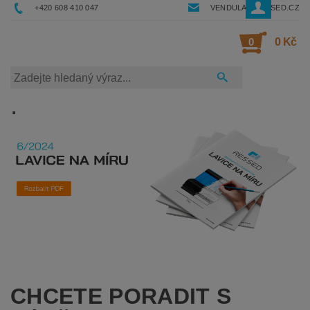
+420 608 410 047
VENDULA@RESSED.CZ
0
0 Kč
.
CHCETE PORADIT S