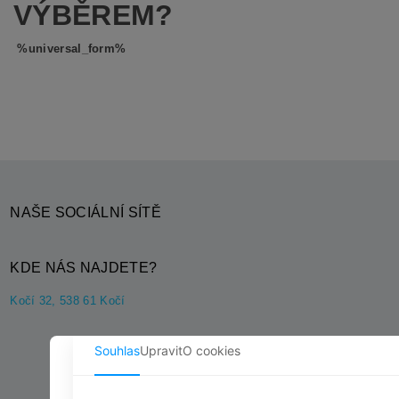
VÝBĚREM?
%universal_form%
NAŠE SOCIÁLNÍ SÍTĚ
KDE NÁS NAJDETE?
Kočí 32, 538 61 Kočí