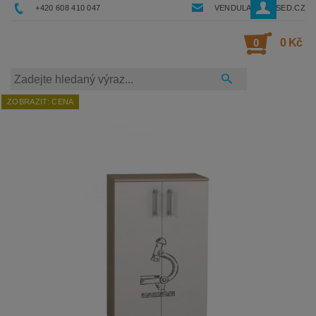
+420 608 410 047
VENDULA@RESSED.CZ
0
0 Kč
ZOBRAZIT: CENA