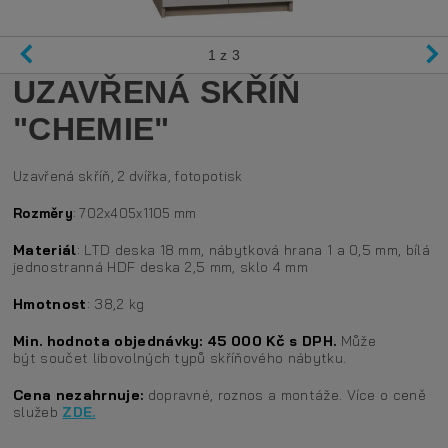
1
z 3
UZAVŘENÁ SKŘÍŇ
"CHEMIE"
Uzavřená skříň, 2 dvířka, fotopotisk
Rozměry
: 702x405x1105 mm
Materiál
: LTD deska 18 mm, nábytková hrana 1 a 0,5 mm, bílá
jednostranná HDF deska 2,5 mm, sklo 4 mm
Hmotnost
: 38,2 kg
Min. hodnota objednávky: 45 000 Kč s DPH.
Může
být součet libovolných typů skříňového nábytku.
Cena nezahrnuje:
dopravné, roznos a montáže. Více o ceně
služeb
ZDE.