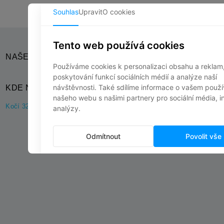
NAŠE SOCIÁLNÍ SÍTĚ
KDE NÁS NAJDETE?
Kočí 32, 538 61 Kočí