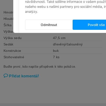
Hmotnost
4.5 kg
Hloubka
53,5 cm
Šířka
46 cm
Výška
84 cm
Výška sedu
47,5 cm
Sedák
dřevěný/čalouněný
Konstrukce
buk
Stohovatelné
7 ks
Buďte první, kdo napíše příspěvek k této položce.
Přidat komentář