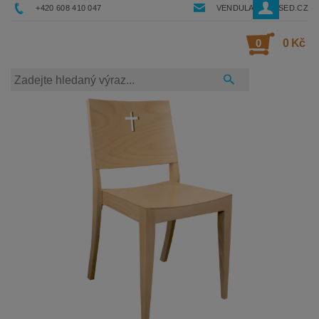
+420 608 410 047
VENDULA@RESSED.CZ
0
0 Kč