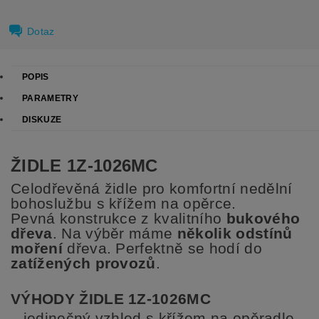
Dotaz
POPIS
PARAMETRY
DISKUZE
ŽIDLE 1Z-1026MC
Celodřevěná židle pro komfortní nedělní
bohoslužbu s křížem na opěrce.
Pevná konstrukce z kvalitního
bukového
dřeva
.
Na výběr máme
několik odstínů
moření
dřeva.
Perfektně se hodí do
zatížených provozů
.
VÝHODY ŽIDLE 1Z-1026MC
jedinečný vzhled s křížem na opěradle