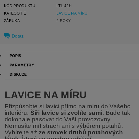
KÓD PRODUKTU
LTL-41H
KATEGORIE
LAVICE NA MÍRU
ZÁRUKA
2 ROKY
Dotaz
POPIS
PARAMETRY
DISKUZE
LAVICE NA MÍRU
Přizpůsobte si lavici přímo na míru do Vašeho
interiéru.
Šíři lavice si zvolíte sami
. Bude tak
dokonale pasovat do Vaší provozovny.
Nemusíte mít strach ani s výběrem potahů.
Vybírejte až ze
stovek druhů potahových
látek, které se snadno udržují.