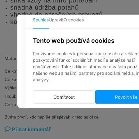
šířka vždy na míru potřebám
snadná údržba potahů
vhodné do náročných provozů
konstrukce z výběrového dřeva
Materiál potahu
Látka nebo koženka dle výběru
zákazníka
Celková šíře
na míru dle potřeb zákazníka
Celková výška
100 cm
Výška sedu
47 cm
Hloubka sedu
48 cm
Celková hloubka
60 cm
Buďte první, kdo napíše příspěvek k této položce.
Přidat komentář