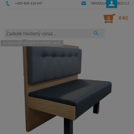
+420 608 410 047
VENDULA@RESSED.CZ
0
0 Kč
FORMULÁŘ: ZÁJEM O CENÍK LAVIC