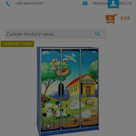
+420 608 410 047
VENDULA@RESSED.CZ
0
0 Kč
ZOBRAZIT: CENA