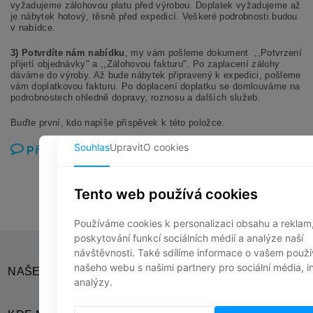
vyžadujeme zálohovou platu před výrobou. Doplatek vyžadujeme až
je nábytek hotový, těsně před expedicí. Veškeré podrobnosti budou
v nabídce.
3) Potvrdíte nám nabídku
, my vám pošleme dokument ,,Potvrzení
přijetí objednávky" a ,,Zálohovou fakturu". Po zaplacení zálohy
dáváme do výroby. Až bude nábytek připravený k expedici, pošleme
vám doplatkovou fakturu. Po doplacení doplatku se domlouváme na
podrobnostech ohledně dopravy, roznosu a dalších služeb.
Buďte první, kdo napíše příspěvek k této položce.
Přidat komentář
NAŠE SOCIÁLNÍ SÍTĚ