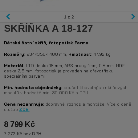
1
z 2
SKŘÍŇKA A 18-127
Dětská šatní skříň, fotopotisk Farma
Rozměry
: 934×350×1400 mm,
Hmotnost
: 47,92 kg
Materiál
: LTD deska 16 mm, ABS hrany 1mm, 0,5 mm, HDF
deska 2,5 mm, fotopotisk je proveden na dřevotřísku
speciálními barvami
Min. hodnota objednávky:
součet libovolných skříňových
modulů v hodnotě min. 30 000 Kč s DPH
Cena nezahrnuje:
dopravné, roznos a montáže. Více o ceně
služeb
ZDE.
8 799 Kč
7 272 Kč bez DPH