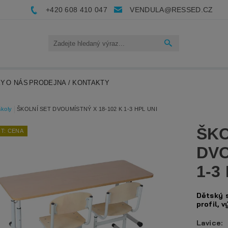
+420 608 410 047
VENDULA@RESSED.CZ
KY
O NÁS
PRODEJNA / KONTAKTY
školy
ŠKOLNÍ SET DVOUMÍSTNÝ X 18-102 K 1-3 HPL UNI
ŠKO
T: CENA
DVO
1-3
Dětský 
profil, 
Lavice: