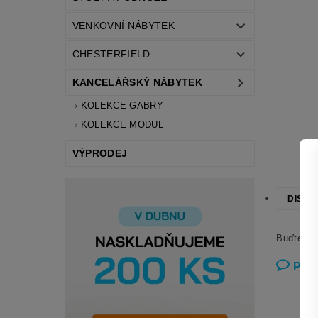
VENKOVNÍ NÁBYTEK
CHESTERFIELD
KANCELÁŘSKÝ NÁBYTEK
KOLEKCE GABRY
KOLEKCE MODUL
VÝPRODEJ
DISKU
Buďte prv
Přid