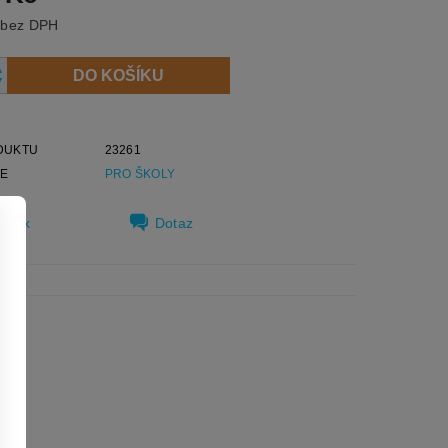
3 305 Kč bez DPH
DUKTU
23261
IE
PRO ŠKOLY
Tisk
Dotaz