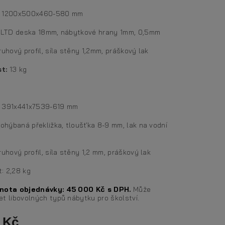
: 1200x500x460-580 mm
: LTD deska 18mm, nábytkové hrany 1mm, 0,5mm
ruhový profil, síla stěny 1,2mm, práškový lak
st:
13 kg
 391x441x7539-619 mm
 ohýbaná překližka, tloušťka 8-9 mm, lak na vodní
ruhový profil, síla stěny 1,2 mm, práškový lak
: 2,28 kg
dnota objednávky:
45 000 Kč s DPH.
Může
t libovolných typů nábytku pro školství.
 Kč