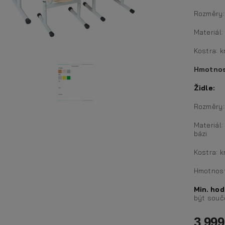
Rozměry
Materiál
Kostra: k
Hmotno
Židle:
Rozměry:
Materiál:
bázi
Kostra: k
Hmotnost
Min. ho
být souče
3 999