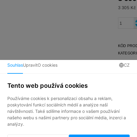
KÓD PRO
KATEGOR
ZE
ní, kdo napíše příspěvek k této položce.
at komentář