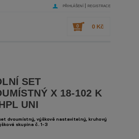
|
PŘIHLÁŠENÍ
REGISTRACE
0
0 Kč
LNÍ SET
UMÍSTNÝ X 18-102 K
 HPL UNI
set dvoumístný, výškově nastavitelný, kruhový
výšková skupina č. 1-3