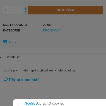
KÓD PRODUKTU
22589
KATEGORIE
PRO ŠKOLY
Dotaz
DISKUZE
Buďte první, kdo napíše příspěvek k této položce.
Přidat komentář