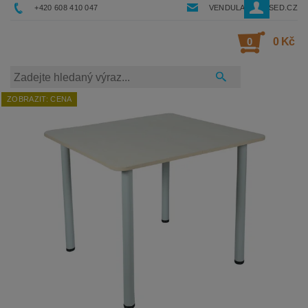
+420 608 410 047
VENDULA@RESSED.CZ
0
0 Kč
ZOBRAZIT: CENA