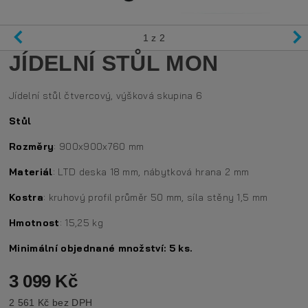
1
z 2
JÍDELNÍ STŮL MON
Jídelní stůl čtvercový, výšková skupina 6
Stůl
Rozměry
: 900x900x760 mm
Materiál
: LTD deska 18 mm, nábytková hrana 2 mm
Kostra
: kruhový profil průměr 50 mm, síla stěny 1,5 mm
Hmotnost
: 15,25 kg
Minimální objednané množství: 5 ks.
3 099 Kč
2 561 Kč bez DPH