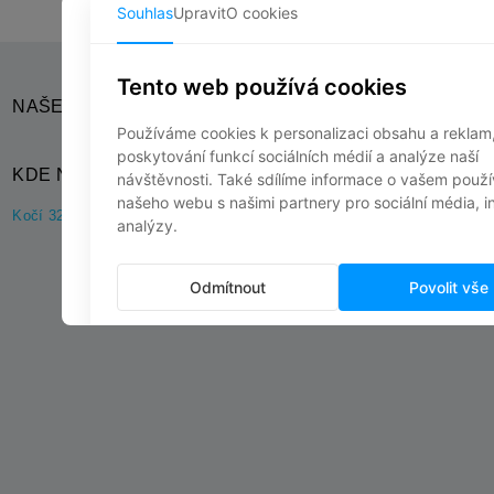
NAŠE SOCIÁLNÍ SÍTĚ
KDE NÁS NAJDETE?
Kočí 32, 538 61 Kočí