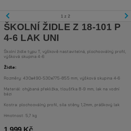
1
z 2
ŠKOLNÍ ŽIDLE Z 18-101 P
4-6 LAK UNI
Školní židle typu T, výškově nastavitelná, plochooválný profil,
výšková skupina 4-6
Židle:
Rozměry: 430х490-530х775-855 mm, výšková skupina 4-6
Materiál: ohýbaná překližka, tloušťka 8-9 mm, lak na vodní
bázi
Kostra: plochooválný profil, síla stěny 1,2mm, práškový lak
Hmotnost: 5,7 kg
1 999 Kč