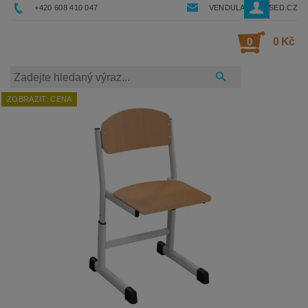
+420 608 410 047
VENDULA@RESSED.CZ
0
0 Kč
ZOBRAZIT: CENA