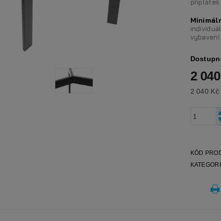
příplate
Minimál
individuá
vybavení
Dostupn
2 040
KÓD PRO
KATEGOR