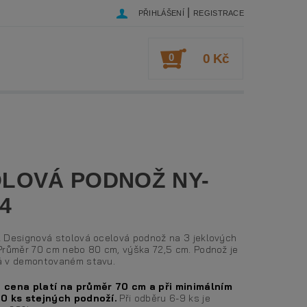
|
PŘIHLÁŠENÍ
REGISTRACE
0
0 Kč
LOVÁ PODNOŽ NY-
4
 Designová stolová ocelová podnož na 3 jeklových
Průměr 70 cm nebo 80 cm, výška 72,5 cm. Podnož je
 v demontovaném stavu.
 cena platí na průměr 70 cm a při minimálním
0 ks stejných podnoží.
Při odběru 6-9 ks je