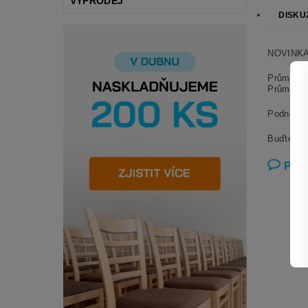
VÝPRODEJ
DISKU
NOVINKA!
Průměr 7
Průměr 8
Podnož j
Buďte prv
Přid