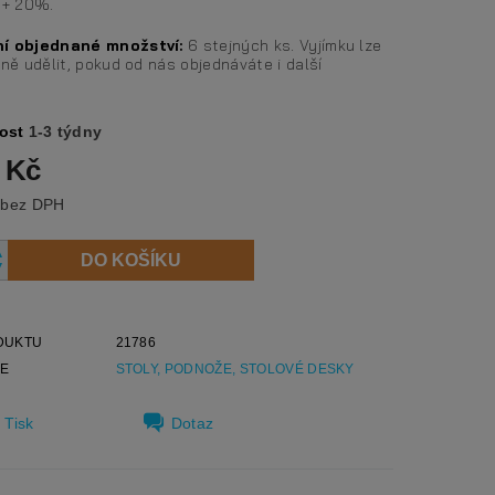
k + 20%.
ní objednané množství:
6 stejných ks. Vyjímku lze
lně udělit, pokud od nás objednáváte i další
.
ost
1-3 týdny
 Kč
2 040 Kč bez DPH
DUKTU
21786
IE
STOLY, PODNOŽE, STOLOVÉ DESKY
Tisk
Dotaz