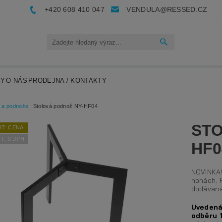
+420 608 410 047
VENDULA@RESSED.CZ
KY
O NÁS
PRODEJNA / KONTAKTY
y a podnože
Stolová podnož NY-HF04
STO
IT: CENA
T: S DPH
HF0
NOVINKA!
nohách. 
dodávaná
Uvedená
odběru 1