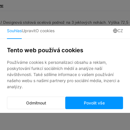
ZE
 Designová stolová ocelová podnož na 3 jeklových nohách. Výška 72,5
0 cm - 1980 Kč bez DPH/ks
0 cm - 2100 Kč bez DPH/ks
e dodávaná v demontovaném stavu.
ní, kdo napíše příspěvek k této položce.
at komentář