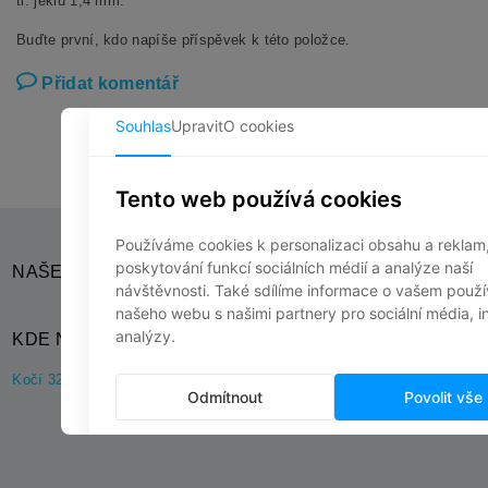
tl. jeklu 1,4 mm.
Buďte první, kdo napíše příspěvek k této položce.
Přidat komentář
NAŠE SOCIÁLNÍ SÍTĚ
KDE NÁS NAJDETE?
Kočí 32, 538 61 Kočí