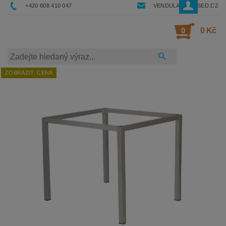
+420 608 410 047
VENDULA@RESSED.CZ
0
0 Kč
ZOBRAZIT: CENA