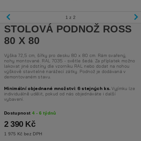
1
z 2
STOLOVÁ PODNOŽ ROSS
80 X 80
Výška 72,5 cm, šířky pro desku 80 x 80 cm. Rám svařený,
nohy montované. RAL 7035 - světle šedá. Za příplatek možno
lakovat jiné odstíny dle vzorníku RAL nebo dodat na nohou
výškově stavitelné narážecí zátky. Podnož je dodávaná v
demontovaném stavu.
Minimální objednané množství:
6 stejných ks.
Vyjímku lze
individuálně udělit, pokud od nás objednáváte i další
vybavení.
Dostupnost
4 - 6 týdnů
2 390 Kč
1 975 Kč bez DPH