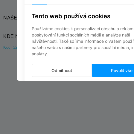
NAŠE SOCIÁLNÍ SÍTĚ
KDE NÁS NAJDETE?
Kočí 32, 538 61 Kočí