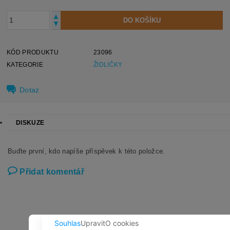
KÓD PRODUKTU
23096
KATEGORIE
ŽIDLIČKY
Dotaz
DISKUZE
Buďte první, kdo napíše příspěvek k této položce.
Přidat komentář