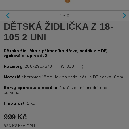
1
z 6
DĚTSKÁ ŽIDLIČKA Z 18-
105 2 UNI
Dětská židlička z přírodního dřeva, sedák z MDF,
výšková skupina č. 2
Rozměry
: 280x290x570 mm (V-300 mm)
Materiál
: borovice 18mm, lak na vodní bázi, MDF deska 10mm
Barvy opěradla a sedáku:
žlutá, zelená, modrá nebo
červená
Hmotnost
: 2 kg
999 Kč
826 Kč bez DPH