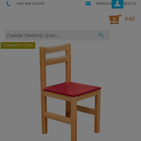
+420 608 410 047
VENDULA@RESSED.CZ
0
0 Kč
ZOBRAZIT: CENA