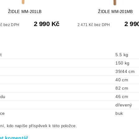
ŽIDLE MM-201LB
ŽIDLE MM-201MB
2 990 Kč
2 99
Kč bez DPH
2 471 Kč bez DPH
t
5.5 kg
150 kg
39/44 cm
40 cm
82 cm
edu
46 cm
dřevený
kce
buk
ní, kdo napíše příspěvek k této položce.
at komentář