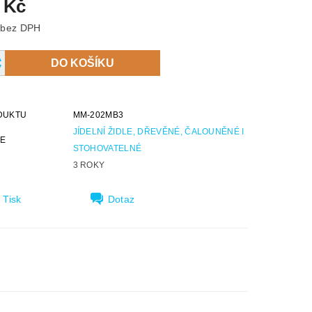
 Kč
1 488 Kč bez DPH
DUKTU
MM-202MB3
JÍDELNÍ ŽIDLE, DŘEVĚNÉ, ČALOUNĚNÉ I
IE
STOHOVATELNÉ
3 ROKY
Tisk
Dotaz