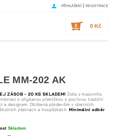
|
PŘIHLÁŠENÍ
REGISTRACE
0
0 Kč
LE MM-202 AK
EJ ZÁSOB - 20 KS SKLADEM!
Židle z masivního
mbinaci s ohýbanou překližkou s poctivou tradiční
cí a designem. Oblíbená především v obecních
školních jídelnách a hospůdkách.
Minimální odběr
ost
Skladem