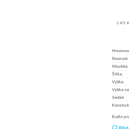
2 471 
Hmotnos
Nosnost
Hloubka
Šířka
Výška
Výška s
Sedák
Konstru
Buďte prv
Přid