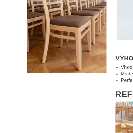
VÝHO
Vhod
Moder
Perfe
REF