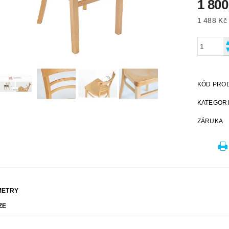
1 800
KÓD PRO
KATEGOR
ZÁRUKA
METRY
ZE