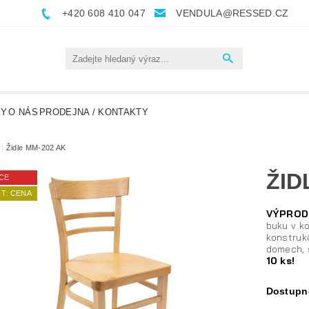
+420 608 410 047
VENDULA@RESSED.CZ
KY
O NÁS
PRODEJNA / KONTAKTY
Židle MM-202 AK
ŽID
CE
T: CENA
VÝPROD
buku v ko
konstruk
domech, 
10 ks!
Dostupn