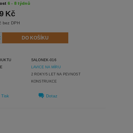
ost
6 - 8 týdnů
39 Kč
11 850 Kč bez DPH
DUKTU
SALONEK-016
IE
LAVICE NA MÍRU
2 ROKY/5 LET NA PEVNOST
KONSTRUKCE
Tisk
Dotaz