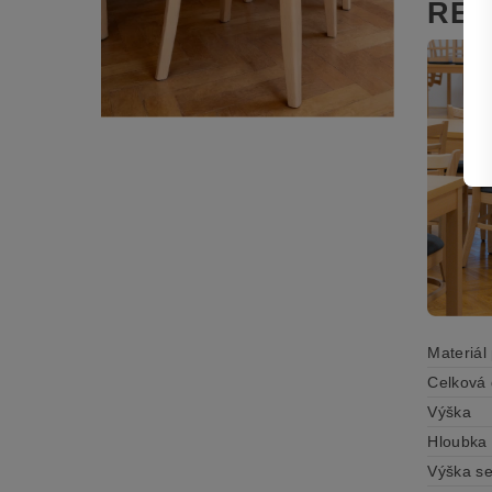
REF
Materiál
Celková 
Výška
Hloubka
Výška s