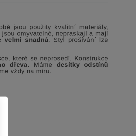
obě jsou použity kvalitní materiály,
 jsou o
myvatelné, n
epraskají a mají
e velmi snadná
. Styl prošívání lze
sce, které se neprosedí.
Konstrukce
ho dřeva
.
Máme
desítky odstínů
íme vždy na míru.