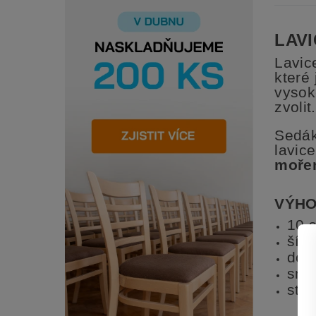
LAVI
Lavic
které
vysok
zvolit.
Sedák
lavic
moře
VÝHO
10 s
šířk
do 
sna
stov