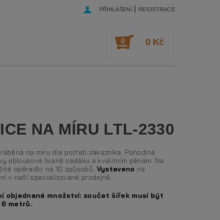
|
PŘIHLÁŠENÍ
REGISTRACE
0
0 Kč
ICE NA MÍRU LTL-2330
yráběná na míru dle potřeb zákazníka. Pohodlné
íky obloukové hraně sedáku a kvalitním pěnám. Na
ošité opěradlo na 10 způsobů.
Vystaveno
na
í v naší specializované prodejně.
í objednané množství: součet šířek musí být
 6 metrů.