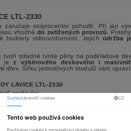
CE LTL-2330
e zaručuje stoprocentní pohodlí. Při její výr
 jsou vhodné
do
zatížených provozů
. P
otahy
é hodnoty otěruvzdornosti.
Jejich
údržba j
 tvoří středně tvrdé pěny na podkladové de
e je
z výběrového deskového i masivní
ní
dřev.
Šířku jednotlivých modulů vám uprav
DY LAVICE LTL-2330
tylů prošívání
a vždy na míru
náročných provozů
dná údržba potahů
ky druhů látek, koženek