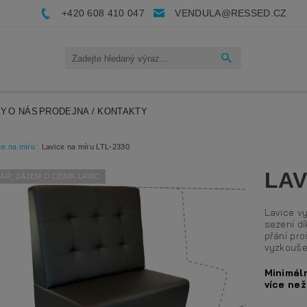
+420 608 410 047
VENDULA@RESSED.CZ
KY
O NÁS
PRODEJNA / KONTAKTY
ce na míru
Lavice na míru LTL-2330
LAV
Ř: ZÁJEM O CENÍK LAVIC
Lavice v
sezení d
přání pr
vyzkoušen
Minimáln
více než