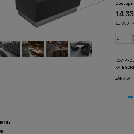
Dostupn
14 3
KÓD PRO
KATEGOR
ZÁRUKA
METRY
ZE