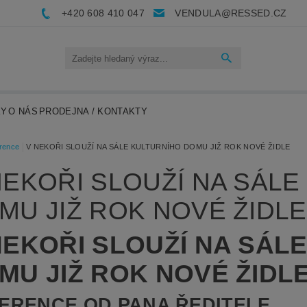
+420 608 410 047
VENDULA@RESSED.CZ
KY
O NÁS
PRODEJNA / KONTAKTY
rence
V NEKOŘI SLOUŽÍ NA SÁLE KULTURNÍHO DOMU JIŽ ROK NOVÉ ŽIDLE
NEKOŘI SLOUŽÍ NA SÁL
MU JIŽ ROK NOVÉ ŽIDLE
NEKOŘI SLOUŽÍ NA SÁL
MU JIŽ ROK NOVÉ ŽIDL
ERENCE OD PANA ŘEDITELE