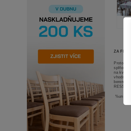
ZA FIRM
Protože r
splňovat 
na kvalit
vhodného
bereme za
RESSED s
%univer