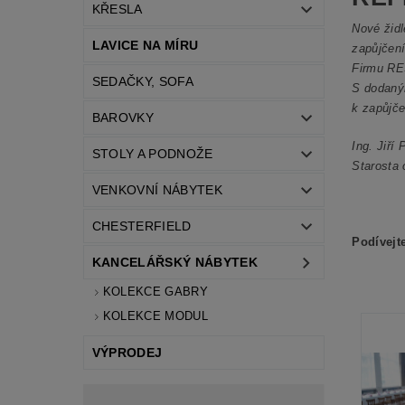
KŘESLA
Nové židl
LAVICE NA MÍRU
zapůjčení
Firmu RES
SEDAČKY, SOFA
S dodaným
k zapůjče
BAROVKY
Ing. Jiří
STOLY A PODNOŽE
Starosta
VENKOVNÍ NÁBYTEK
CHESTERFIELD
Podívejt
KANCELÁŘSKÝ NÁBYTEK
KOLEKCE GABRY
KOLEKCE MODUL
VÝPRODEJ