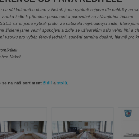
e na sál kulturního domu v Nekoři jsme vybírali nejprve dle nabídky na we
 vzorku židle k přímému posouzení a porovnání se stávajícími židlemi.
SED s.r.o. jsme vybrali proto, že nabízela nejvhodnější židle, které jsme
i židlemi jsme velmi spokojeni a židle se uživatelům sálu velmi líbí a ch
ní vzorku pro výběr, férové jednání, splnění termínu dodání, hlavně pro k
 Pomikálek
 obce Nekoř
e se na náš sortiment
židlí
a
stolů
.