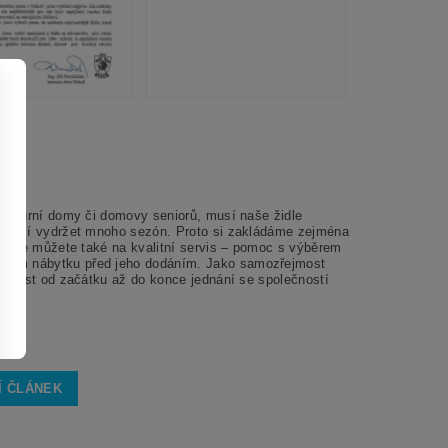
kulturní domy či domovy seniorů, musí naše židle
e, musí vydržet mnoho sezón. Proto si zakládáme zejména
out se můžete také na kvalitní servis – pomoc s výběrem
ěním nábytku před jeho dodáním. Jako samozřejmost
ojenost od začátku až do konce jednání se společností
Í ČLÁNEK