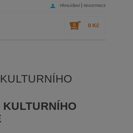
|
PŘIHLÁŠENÍ
REGISTRACE
0
0 Kč
E KULTURNÍHO
E KULTURNÍHO
E