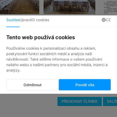
U RESSED
očně vybavíme přes 100 veřejných prostorů, jako jsou společenské sály, 
i ty nejnáročnější požadavky. Víme totiž, že nábytek, který vám dodám
ních konstrukcích, odolnosti a široké nabídce potahových látek. Spolehn
 nábytku, komunikace v každé fázi zakázky nebo třeba pomoc s uskladn
půjčení vzorků židlí k vyzkoušení. Nejen tyto benefity zaručí vaši spok
.r.o.
sal_form%
PŘEDCHOZÍ ČLÁNEK
DALŠ