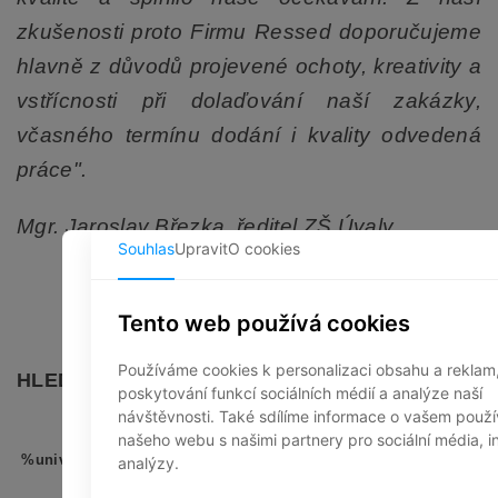
zkušenosti proto Firmu Ressed doporučujeme
hlavně z důvodů projevené ochoty, kreativity a
vstřícnosti při dolaďování naší zakázky,
včasného termínu dodání i kvality odvedená
práce".
Mgr. Jaroslav Březka, ředitel ZŠ Úvaly
HLEDÁTE LAVICE DO ŠKOLNÍCH CHODEB?
%universal_form%