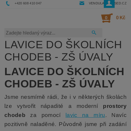
+420 608 410 047
VENDULA@RESSED.CZ
0
0 Kč
LAVICE DO ŠKOLNÍCH
CHODEB - ZŠ ÚVALY
LAVICE DO ŠKOLNÍCH
CHODEB - ZŠ ÚVALY
Jsme nesmírně rádi, že i v některých školách
lze vytvořit nápadité a moderní
prostory
chodeb
za pomocí
lavic na míru
. Navíc
pozitivně naladěné. Původně jsme při zadání