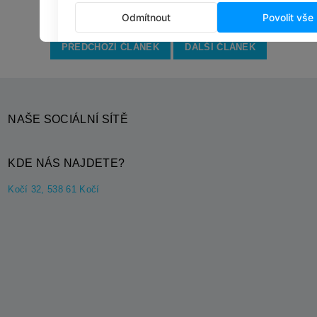
PŘEDCHOZÍ ČLÁNEK
DALŠÍ ČLÁNEK
NAŠE SOCIÁLNÍ SÍTĚ
KDE NÁS NAJDETE?
Kočí 32, 538 61 Kočí