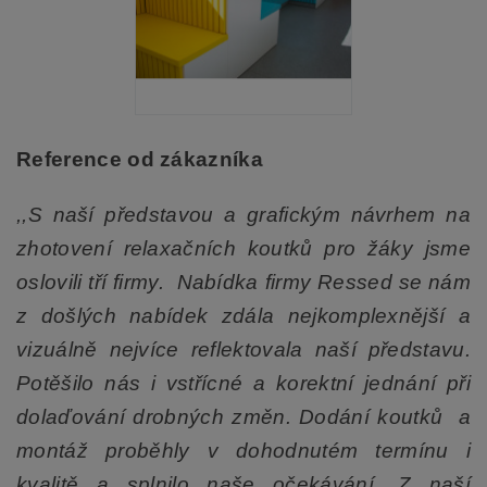
Reference od zákazníka
,,S naší představou a grafickým návrhem na
zhotovení relaxačních koutků pro žáky jsme
oslovili tří firmy. Nabídka firmy Ressed se nám
z došlých nabídek zdála nejkomplexnější a
vizuálně nejvíce reflektovala naší představu.
Potěšilo nás i vstřícné a korektní jednání při
dolaďování drobných změn. Dodání koutků a
montáž proběhly v dohodnutém termínu i
kvalitě a splnilo naše očekávání. Z naší