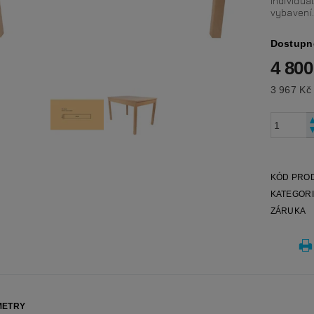
individuá
vybavení
Dostupn
4 800
KÓD PRO
KATEGOR
ZÁRUKA
METRY