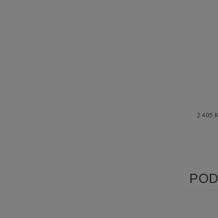
2 405 
POD