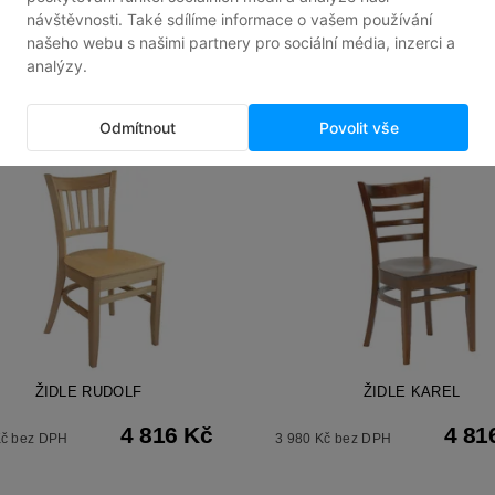
Kód:
100018
Kó
ŽIDLE RUDOLF
ŽIDLE KAREL
4 816 Kč
4 81
Kč bez DPH
3 980 Kč bez DPH