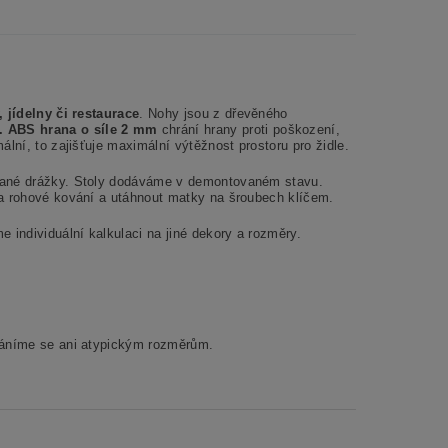
 jídelny či restaurace
. Nohy jsou z dřevěného
e.
ABS hrana o síle 2 mm
chrání hrany proti poškození,
lní, to zajišťuje maximální výtěžnost prostoru pro židle.
ované drážky. Stoly dodáváme v demontovaném stavu.
na rohové kování a utáhnout matky na šroubech klíčem.
 individuální kalkulaci na jiné dekory a rozměry.
bráníme se ani atypickým rozměrům.