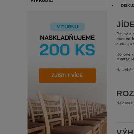
VÝPRODEJ
DISKU
JÍD
Pevný a s
masivníh
zaručuje 
Rohové k
Montáž je
Na výběr 
RO
Nejčastěj
VÝH