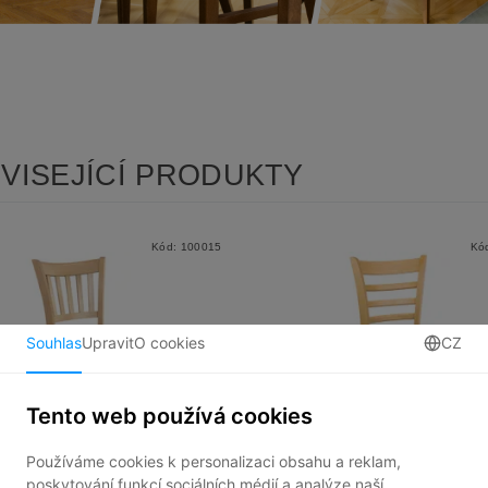
VISEJÍCÍ PRODUKTY
Kód:
100015
Kó
ŽIDLE RUDOLF
ŽIDLE KAREL