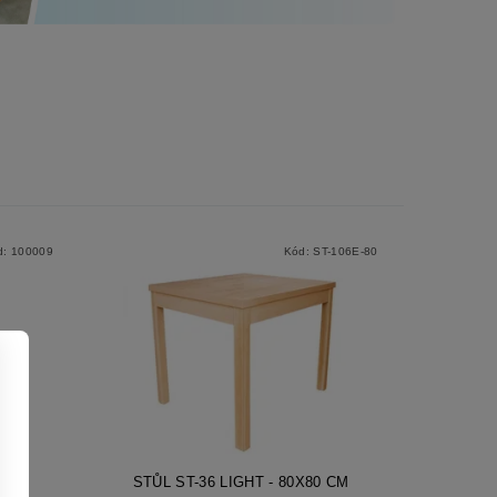
d:
100009
Kód:
ST-106E-80
STŮL ST-36 LIGHT - 80X80 CM