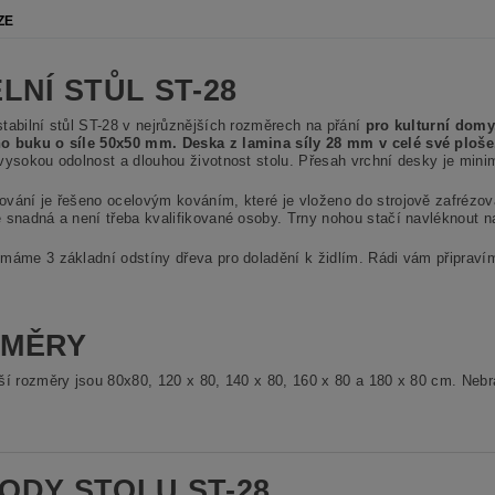
ZE
ELNÍ STŮL ST-28
tabilní stůl ST-28 v nejrůznějších rozměrech na přání
pro kulturní domy,
o buku o síle 50x50 mm.
Deska z lamina síly 28 mm v celé své ploš
vysokou odolnost a dlouhou životnost stolu. Přesah vrchní desky je minimá
ování je řešeno ocelovým kováním, které je vloženo do strojově zafréz
 snadná a není třeba kvalifikované osoby. Trny nohou stačí navléknout 
máme 3 základní odstíny dřeva pro doladění k židlím. Rádi vám připravíme
ZMĚRY
ší rozměry jsou 80x80, 120 x 80, 140 x 80, 160 x 80 a 180 x 80 cm. Ne
ODY STOLU ST-28