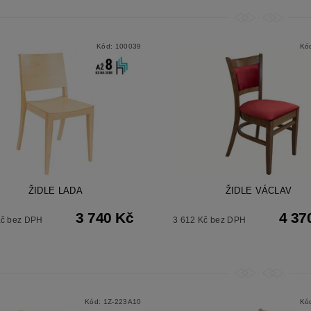
Kód:
100039
Kó
ŽIDLE LADA
ŽIDLE VÁCLAV
3 740 Kč
4 37
Kč bez DPH
3 612 Kč bez DPH
Kód:
1Z-223A10
Kó