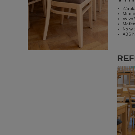
Záruka
Mnoho
Vytvo
Mořen
Nohy 
ABS h
REF