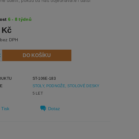
lně udělit, pokud od nás objednáváte i další
.
ost
6 - 8 týdnů
 Kč
3 967 Kč bez DPH
DUKTU
ST-106E-183
IE
STOLY, PODNOŽE, STOLOVÉ DESKY
5 LET
Tisk
Dotaz