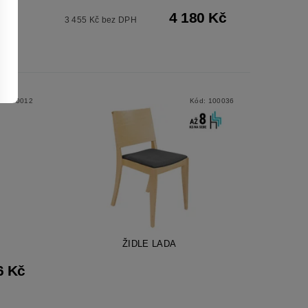
4 180 Kč
3 455 Kč bez DPH
d:
100012
Kód:
100036
ŽIDLE LADA
6 Kč