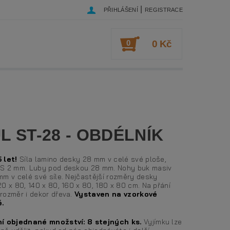
|
PŘIHLÁŠENÍ
REGISTRACE
0
0 Kč
L ST-28 - OBDÉLNÍK
 let!
Síla lamino desky 28 mm v celé své ploše,
S 2 mm. Luby pod deskou 28 mm. Nohy buk masiv
mm v celé své síle. Nejčastější rozměry desky
0 x 80, 140 x 80, 160 x 80, 180 x 80 cm. Na přání
rozměr i dekor dřeva.
Vystaven na vzorkové
.
í objednané množství: 8 stejných ks.
Vyjímku lze