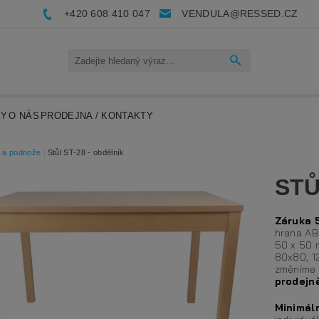
+420 608 410 047
VENDULA@RESSED.CZ
KY
O NÁS
PRODEJNA / KONTAKTY
y a podnože
Stůl ST-28 - obdélník
STŮ
Záruka 5
hrana AB
50 x 50 
80x80, 12
změníme 
prodejně
Minimáln