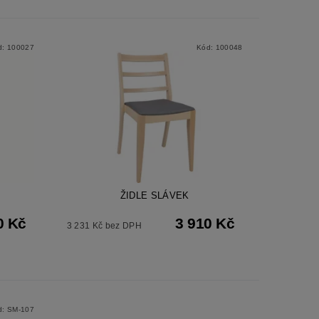
d:
100027
Kód:
100048
ŽIDLE SLÁVEK
0 Kč
3 910 Kč
3 231 Kč bez DPH
d:
SM-107