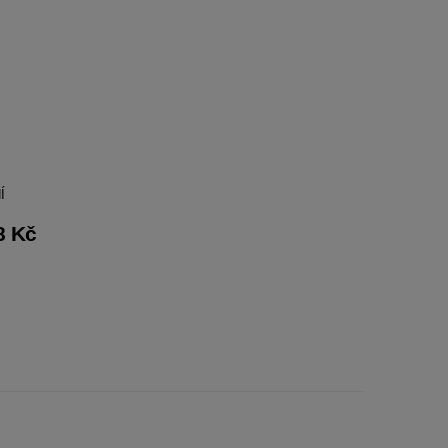
Í
8 Kč