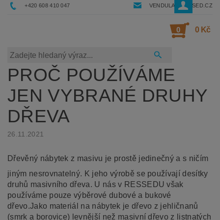
+420 608 410 047
VENDULA@RESSED.CZ
0
0 Kč
PROČ POUŽÍVÁME
JEN VYBRANÉ DRUHY
DŘEVA
26.11.2021
Dřevěný nábytek z masivu je prostě jedinečný a s ničím
jiným nesrovnatelný. K jeho výrobě se používají desítky
druhů masivního dřeva. U nás v RESSEDU však
používáme pouze výběrové dubové a bukové
dřevo.
Jako materiál na nábytek je dřevo z jehličnanů
(smrk a borovice) levnější než masivní dřevo z listnatých