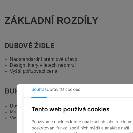
ZÁKLADNÍ ROZDÍLY
DUBOVÉ ŽIDLE
Nadstandardní prémiové dřevo
Design, který v letech neomrzí
Vyšší pořizovací cena
BUKOVÉ
ŽIDLE
Dostupnější materiál
Možnost moření dřeva
Vysoká ohybová pevnost