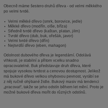
Obecně máme šestero druhů dřeva - od velmi měkkého
po velmi tvrdé.
Velmi měkké dřevo (smrk, borovice, jedle)
Měkké dřevo (modřín, olše, bříza)
Středně tvrdé dřevo (kaštan, platan, jilm)
Tvrdé dřevo (dub, buk, ořešák, javor)
Velmi tvrdé dřevo (dřín)
Nejtvrdší dřevo (eben, mahagon)
Odolnost dubového dřeva je legendární. Odolává
vlhkosti, je stabilní a přitom vcelku snadno
opracovatelné. Buk představuje druh dřeva, které
spojuje vysokou tvrdost a cenovou dostupnost. Jelikož
má bukové dřevo velkou ohybovou pevnost, vyrábí se
z něj ručně ohýbané židle. Bukový masiv má tendenci
„pracovat“, takže se jeho odstín během let mění. Proto je
možné bukové dřeva mořit do různých odstínů.