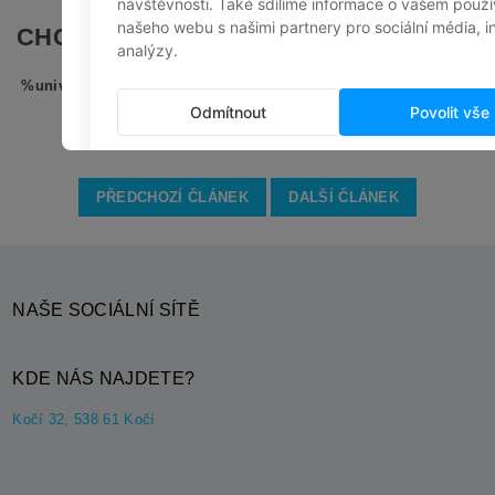
CHCETE PORADIT? NAPIŠTE NÁM.
%universal_form%
PŘEDCHOZÍ ČLÁNEK
DALŠÍ ČLÁNEK
NAŠE SOCIÁLNÍ SÍTĚ
KDE NÁS NAJDETE?
Kočí 32, 538 61 Kočí