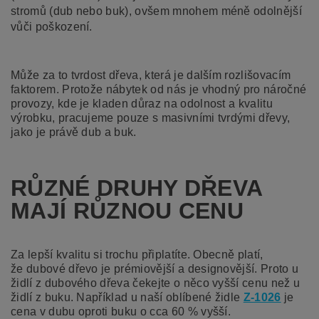
stromů (dub nebo buk), ovšem mnohem méně odolnější
vůči poškození.
Může za to tvrdost dřeva, která je dalším rozlišovacím
faktorem. Protože nábytek od nás je vhodný pro náročné
provozy, kde je kladen důraz na odolnost a kvalitu
výrobku, pracujeme pouze s masivními tvrdými dřevy,
jako je právě dub a buk.
RŮZNÉ DRUHY DŘEVA
MAJÍ RŮZNOU CENU
Za lepší kvalitu si trochu připlatíte. Obecně platí,
že dubové dřevo je prémiovější a designovější. Proto u
židlí z dubového dřeva čekejte o něco vyšší cenu než u
židlí z buku. Například u naší oblíbené židle
Z-1026
je
cena v dubu oproti buku o cca 60 % vyšší.