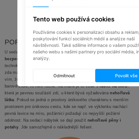
PORADÍME I S BEZPEČNOSTÍ
U sedacího nábytku v některých provozech zohledňujte i
bezpečnostní riziko
. Vaši budovu má jistě na starost požární
technik. Před nákupem nábytku se poraďte přímo s ním a zjistěte,
zda má i on požadavky. Ze zkušeností od požárních pracovníků
vím, že na volně stojící nábytek, jakým jsou židle, křesla nebo
barové židle, to není nutné. Na hraně je to však s
lavicí na míru
,
která je pevnou součástí zdi, u které bývá vyžadována
nehořlavá
látka
. Pokud se jedná o prostory únikového charakteru s menším
prostorem pro únikovou cestu, kde se např. ve výklenku nachází
pevná lavice na míru, požárníci požadují co nejvyšší požární
odolnost. Na sedací nábytek se dají použít
nehořlavé pěny i
potahy
. Jde samozřejmě o nákladnější řešení.