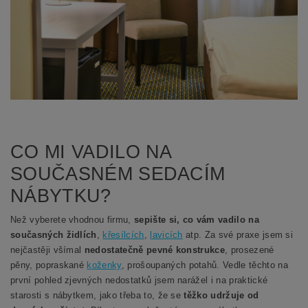
CO MI VADILO NA
SOUČASNÉM SEDACÍM
NÁBYTKU?
Než vyberete vhodnou firmu,
sepište si, co vám vadilo na
současných židlích
,
křesílcích
,
lavicích
atp. Za své praxe jsem si
nejčastěji všímal
nedostatečně pevné konstrukce
, prosezené
pěny, popraskané
koženky
, prošoupaných potahů. Vedle těchto na
první pohled zjevných nedostatků jsem narážel i na praktické
starosti s nábytkem, jako třeba to, že se
těžko udržuje od