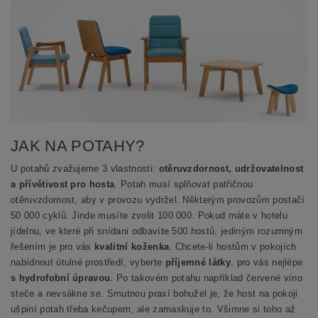
JAK NA POTAHY?
U potahů zvažujeme 3 vlastnosti:
otěruvzdornost, udržovatelnost
a přívětivost pro hosta
. Potah musí splňovat patřičnou
otěruvzdornost, aby v provozu vydržel. Některým provozům postačí
50 000 cyklů. Jinde musíte zvolit 100 000. Pokud máte v hotelu
jídelnu, ve které při snídani odbavíte 500 hostů, jediným rozumným
řešením je pro vás
kvalitní koženka
. Chcete-li hostům v pokojích
nabídnout útulné prostředí, vyberte
příjemné látky
, pro vás nejlépe
s hydrofobní úpravou
. Po takovém potahu například červené víno
steče a nevsákne se. Smutnou praxí bohužel je, že host na pokoji
ušpiní potah třeba kečupem, ale zamaskuje to. Všimne si toho až