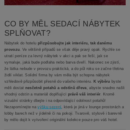
CO BY MĚL SEDACÍ NÁBYTEK
SPLŇOVAT?
Nábytek do hotelu
přizpůsobujte jak interiéru, tak danému
provozu
. Ve většině případů se však děje pravý opak. Rychle se
utratí peníze za levný nábytek v akci a pak se řeší, jak se
vymaluje, jaká bude podlaha nebo barva dveří. Nakonec se zjistí,
že látka nebude v provozu praktická, a do půl roku se začne třetina
židlí viklat. Solidní firma by vám měla být schopna nábytek
vzhledově přizpůsobit přesně do vašeho interiéru.
K výběru
byste
měli dostat
nesčetně potahů a odstínů dřeva
, abyste snadno našli
vhodný odstín a materiál doplňující
právě váš interiér
. Kromě
vizuální stránky dbejte i na odpovídající odolnost potahů!
Nezapomínejte na
výšku sezení
, která je jiná v lounge prostorách a
lobby barech než v jídelně či na pokoji. Tvarově, stylově i barevně
by mělo dojít k vytvoření originální kolekce pouze pro váš hotel.