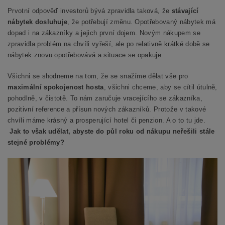
Prvotní odpověď investorů bývá zpravidla taková, že
stávající
nábytek dosluhuje
, že potřebují změnu. Opotřebovaný nábytek má
dopad i na zákazníky a jejich první dojem. Novým nákupem se
zpravidla problém na chvíli vyřeší, ale po relativně krátké době se
nábytek znovu opotřebovává a situace se opakuje.
Všichni se shodneme na tom, že se snažíme dělat vše pro
maximální spokojenost hosta
, všichni chceme, aby se cítil útulně,
pohodlně, v čistotě. To nám zaručuje vracejícího se zákazníka,
pozitivní reference a přísun nových zákazníků. Protože v takové
chvíli máme krásný a prosperující hotel či penzion. A o to tu jde.
Jak to však udělat, abyste do půl roku od nákupu neřešili stále
stejné problémy?