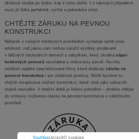
úklidová služba po týdnu, kdy k tomu došlo. I v takových případech
musí jít látka perfektně, rychle a jednoduše omýt.
CHTĚJTE ZÁRUKU NA PEVNOU
KONSTRUKCI
Nábytek v rušných hotelových prostředích vyžaduje úplně jinou
odolnost, než jakou vám mohou zaručit výrobky prodávané
v běžných obchodních domech s nábytkem, který zkrátka
nápor
hotelových provozů
nezvládne a velice brzy povolí. Na trhu
naštěstí najdete specializované firmy, které dodávají
záruku na
pevnost konstrukce
i pro zátěžové prostory. Mohli bychom tu
složitě rozepisovat složení konstrukcí, které však jako zákazník
stejně neuvidíte. V dnešní době je řešení pohodlné – zkrátka chtějte
do smlouvy zvýšenou záruku na pevnost konstrukce v zátěžovém
prostředí.