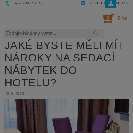
+420 608 410 047
VENDULA@RESSED.CZ
0
0 Kč
JAKÉ BYSTE MĚLI MÍT
NÁROKY NA SEDACÍ
NÁBYTEK DO
HOTELU?
26.9.2018