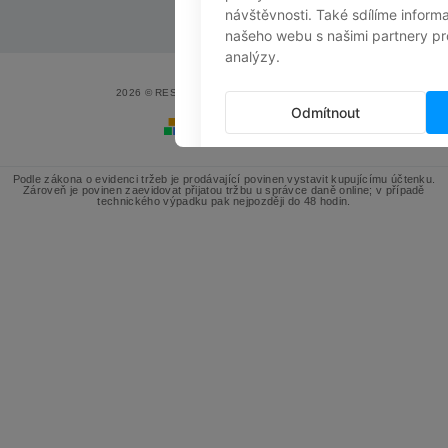
2026 © RESSED, všechna práva vyhrazena
Vytvořil Shoptet
Podle zákona o evidenci tržeb je prodávající povinen vystavit kupujícímu účtenku.
Zároveň je povinen zaevidovat přijatou tržbu u správce daně online; v případě
technického výpadku pak nejpozději do 48 hodin.