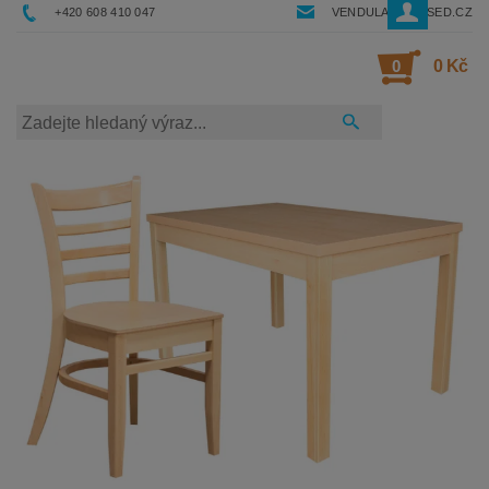
+420 608 410 047
VENDULA@RESSED.CZ
0
0 Kč