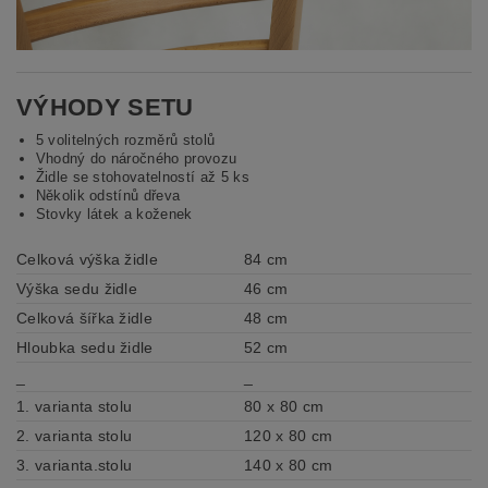
VÝHODY SETU
5 volitelných rozměrů stolů
Vhodný do náročného provozu
Židle se stohovatelností až 5 ks
Několik odstínů dřeva
Stovky látek a koženek
Celková výška židle
84 cm
Výška sedu židle
46 cm
Celková šířka židle
48 cm
Hloubka sedu židle
52 cm
_
_
1. varianta stolu
80 x 80 cm
2. varianta stolu
120 x 80 cm
3. varianta.stolu
140 x 80 cm