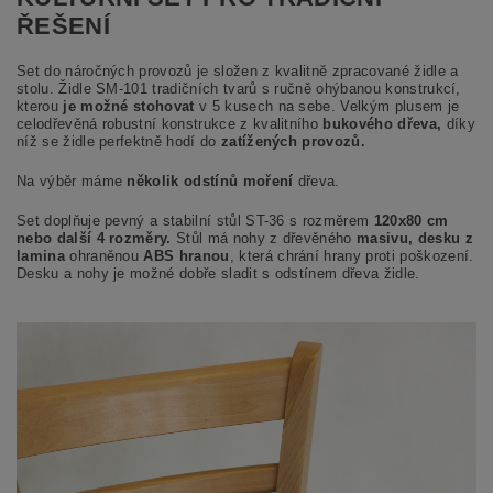
ŘEŠENÍ
Set do náročných provozů je složen z kvalitně zpracované židle a
stolu. Ž
idle SM-101 tradičních tvarů s ručně ohýbanou konstrukcí,
kterou
je možné stohovat
v 5 kusech na sebe. Velkým plusem je
celodřevěná robustní konstrukce z kvalitního
bukového dřeva,
díky
níž se židle perfektně hodí do
zatížených provozů.
Na výběr máme
několik odstínů moření
dřeva.
Set doplňuje pevný a stabilní stůl ST-36 s rozměrem
120x80 cm
nebo další 4 rozměry.
Stůl má nohy z dřevěného
masivu, d
esku z
lamina
ohraněnou
ABS hranou
, která chrání hrany proti poškození.
Desku a nohy je možné dobře sladit s odstínem dřeva židle.