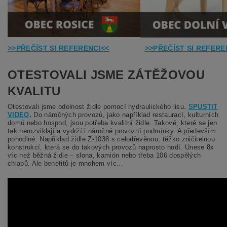
>>PŘEČÍST SI REFERENCI<<
>>PŘEČÍST SI REFERE
OTESTOVALI JSME ZÁTĚŽOVOU
KVALITU
Otestovali jsme odolnost židle pomocí hydraulického lisu.
SPUSTIT
VIDEO
.
Do náročných provozů, jako například restaurací, kulturních
domů nebo hospod, jsou potřeba kvalitní židle. Takové, které se jen
tak nerozviklají a vydrží i náročné provozní podmínky. A především
pohodlné. Například židle Z-1038 s celodřevěnou, těžko zničitelnou
konstrukcí, která se do takových provozů naprosto hodí. Unese 8x
víc než běžná židle – slona, kamión nebo třeba 106 dospělých
chlapů. Ale benefitů je mnohem víc…