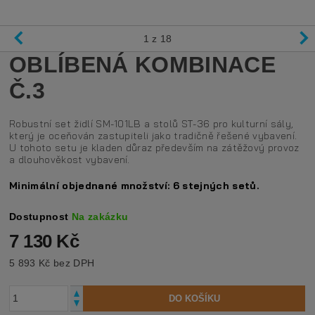
1
z 18
OBLÍBENÁ KOMBINACE
Č.3
Robustní set židlí SM-101LB a stolů ST-36 pro kulturní sály,
který je oceňován zastupiteli jako tradičně řešené vybavení.
U tohoto setu je kladen důraz především na zátěžový provoz
a dlouhověkost vybavení.
Minimální objednané množství: 6 stejných setů.
Dostupnost
Na zakázku
7 130 Kč
5 893 Kč bez DPH