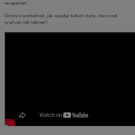
nezaplacení.
Chcete si prohlédnout, jak vypadají kulturní domy, které nově
využívají náš nábytek?